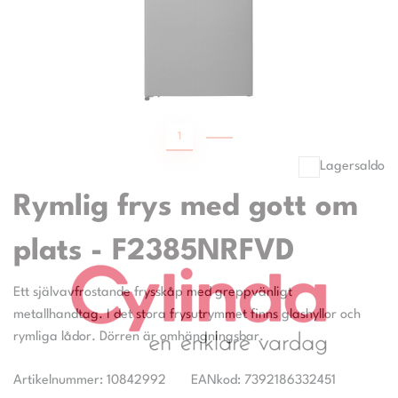
1
2
Lagersaldo
Rymlig frys med gott om
plats - F2385NRFVD
Ett självavfrostande frysskåp med greppvänligt
metallhandtag. I det stora frysutrymmet finns glashyllor och
Artikelnummer: 10842992
EANkod: 7392186332451