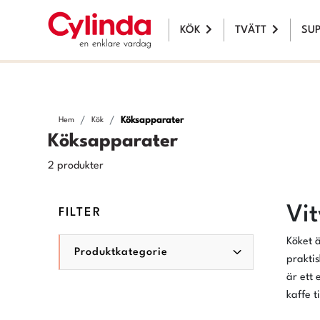
KÖK
TVÄTT
SU
Köksapparater
Hem
Kök
Köksapparater
2 produkter
Vit
FILTER
Köket 
Produktkategorie
praktis
är ett
kaffe t