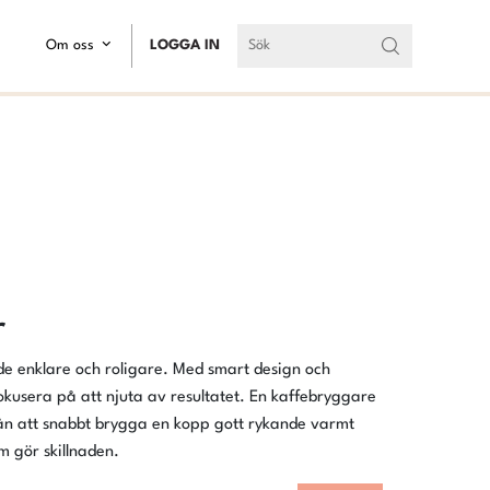
Om oss
LOGGA IN
r
e enklare och roligare. Med smart design och
okusera på att njuta av resultatet. En kaffebryggare
ån att snabbt brygga en kopp gott rykande varmt
om gör skillnaden.