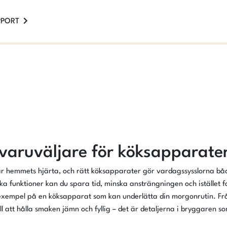
PPORT
varuväljare för köksapparate
är hemmets hjärta, och rätt köksapparater gör vardagssysslorna båd
ka funktioner kan du spara tid, minska ansträngningen och istället f
 exempel på en köksapparat som kan underlätta din morgonrutin. Fr
ill att hålla smaken jämn och fyllig – det är detaljerna i bryggaren s