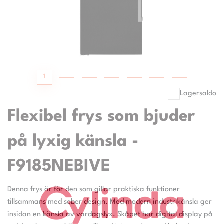
1
2
3
4
5
6
7
Lagersaldo
Flexibel frys som bjuder
på lyxig känsla -
F9185NEBIVE
Denna frys är för den som gillar praktiska funktioner
tillsammans med sober design. Med modern industrikänsla ger
insidan en känsla av vardagslyx. Skåpet har digital display på