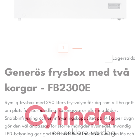
1
2
Lagersaldo
Generös frysbox med två
korgar - FB2300E
Rymlig frysbox med 290 liters frysvolym för dig som vill ha gott
om plats för storhandling, säsongsvaror eller matlådor.
Snabbinfrysning och en infrysningskapacitet på 14 kg per dygn
gör den väl anpassad för större mängder livsmedel. Invändig
LED-belysning ger god överblick över innehållet, medan lås och