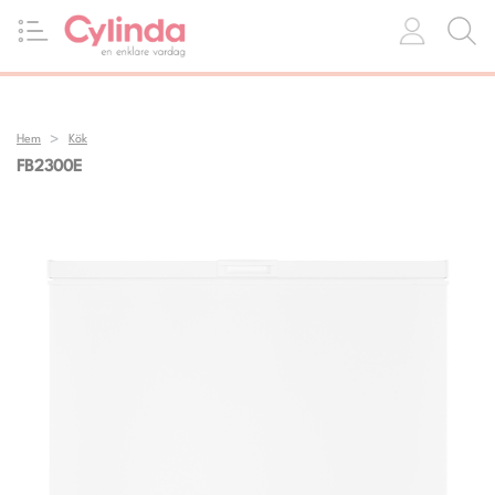
Hem
Kök
FB2300E