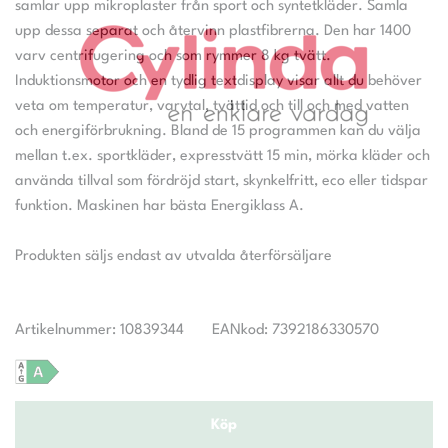
samlar upp mikroplaster från sport och syntetkläder. Samla
upp dessa separat och återvinn plastfibrerna. Den har 1400
varv centrifugering och som rymmer 8 kg tvätt.
Induktionsmotor och en tydlig textdisplay visar allt du behöver
veta om temperatur, varvtal, tvättid och till och med vatten
och energiförbrukning. Bland de 15 programmen kan du välja
mellan t.ex. sportkläder, expresstvätt 15 min, mörka kläder och
använda tillval som fördröjd start, skynkelfritt, eco eller tidspar
funktion. Maskinen har bästa Energiklass A.
Produkten säljs endast av utvalda återförsäljare
Artikelnummer: 10839344
EANkod: 7392186330570
Köp