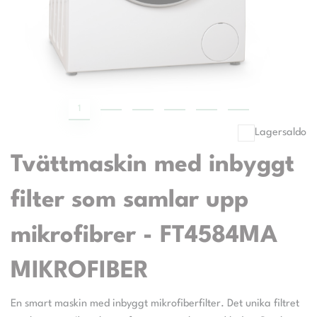
1
2
3
4
5
6
Lagersaldo
Tvättmaskin med inbyggt
filter som samlar upp
mikrofibrer - FT4584MA
MIKROFIBER
En smart maskin med inbyggt mikrofiberfilter. Det unika filtret