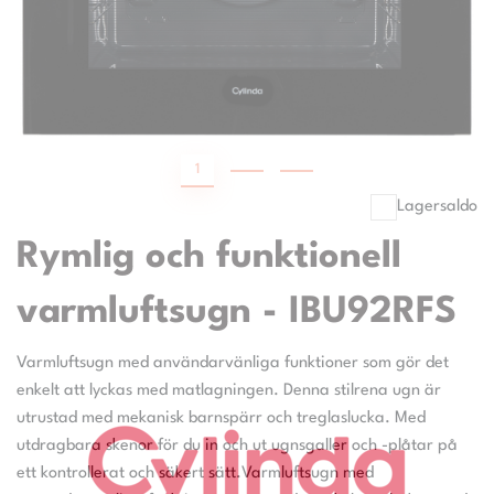
1
2
3
Lagersaldo
Rymlig och funktionell
varmluftsugn - IBU92RFS
Varmluftsugn med användarvänliga funktioner som gör det
enkelt att lyckas med matlagningen. Denna stilrena ugn är
utrustad med mekanisk barnspärr och treglaslucka. Med
utdragbara skenor för du in och ut ugnsgaller och -plåtar på
ett kontrollerat och säkert sätt.Varmluftsugn med