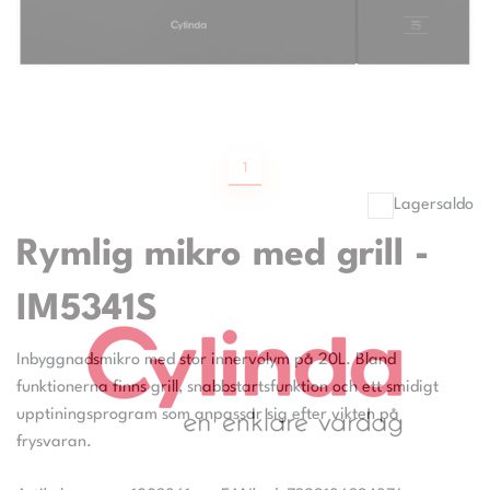
1
Lagersaldo
Rymlig mikro med grill -
IM5341S
Inbyggnadsmikro med stor innervolym på 20L. Bland
funktionerna finns grill, snabbstartsfunktion och ett smidigt
upptiningsprogram som anpassar sig efter vikten på