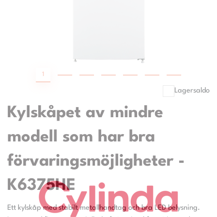
1
2
3
4
5
6
7
Lagersaldo
Kylskåpet av mindre
modell som har bra
förvaringsmöjligheter -
K6375HE
Ett kylskåp med stabilt metallhandtag och bra LED belysning.