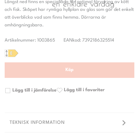
Längst ned finns en speciallåda för optimal förvaring av kött
och fisk. Skåpet har rymliga hyllplan av glas som gör det enkelt
att överblicka vad som finns hemma. Dörrarna är
Artikelnummer: 1003865
EANkod: 7392186325514
Köp
Lägg till i favoriter
Lägg till i jämförelse
TEKNISK INFORMATION