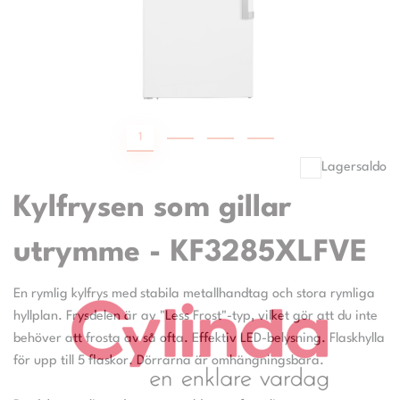
1
2
3
4
Lagersaldo
Kylfrysen som gillar
utrymme - KF3285XLFVE
En rymlig kylfrys med stabila metallhandtag och stora rymliga
hyllplan. Frysdelen är av "Less Frost"-typ, vilket gör att du inte
behöver att frosta av så ofta. Effektiv LED-belysning. Flaskhylla
för upp till 5 flaskor. Dörrarna är omhängningsbara.