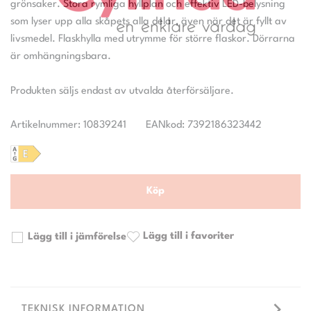
grönsaker. Stora rymliga hyllplan och effektiv LED-belysning
som lyser upp alla skåpets alla delar, även när det är fyllt av
livsmedel. Flaskhylla med utrymme för större flaskor. Dörrarna
är omhängningsbara.
Artikelnummer: 10839241
EANkod: 7392186323442
Köp
Lägg till i favoriter
Lägg till i jämförelse
TEKNISK INFORMATION