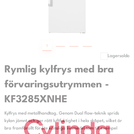
1
2
3
4
Lagersaldo
Rymlig kylfrys med bra
förvaringsutrymmen -
KF3285XNHE
Kylfrys med metallhandtag. Genom Dual flow-teknik sprids
kylan jämnt och ger rätt luftfuktighet i hela skåpet, vilket är
bra framförallt för lite känsliga livsmedel som till exempel