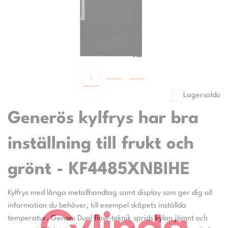
1
2
3
Lagersaldo
Generös kylfrys har bra
inställning till frukt och
grönt - KF4485XNBIHE
Kylfrys med långa metallhandtag samt display som ger dig all
information du behöver, till exempel skåpets inställda
temperatur. Genom Dual flow-teknik sprids kylan jämnt och