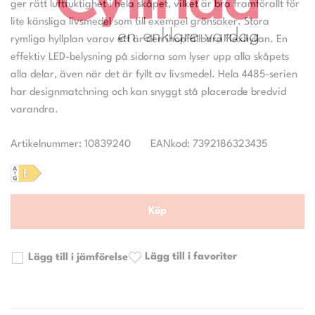
ger rätt luftfuktighet i hela skåpet, vilket är bra framförallt för
lite känsliga livsmedel som till exempel grönsaker. Stora
rymliga hyllplan varav ett är den ihopfällbara flexhyllan. En
effektiv LED-belysning på sidorna som lyser upp alla skåpets
alla delar, även när det är fyllt av livsmedel. Hela 4485-serien
har designmatchning och kan snyggt stå placerade bredvid
Artikelnummer: 10839240
EANkod: 7392186323435
Köp
Lägg till i favoriter
Lägg till i jämförelse