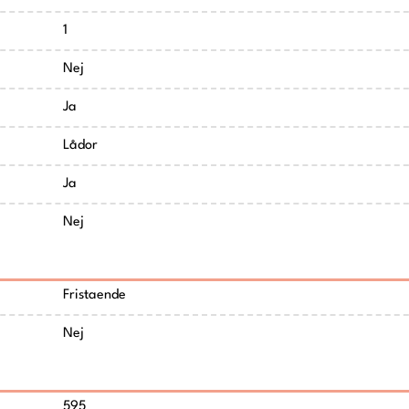
1
Nej
Ja
Lådor
Ja
Nej
Fristaende
Nej
595