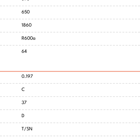
650
1860
R600a
64
0.197
C
37
D
T/SN