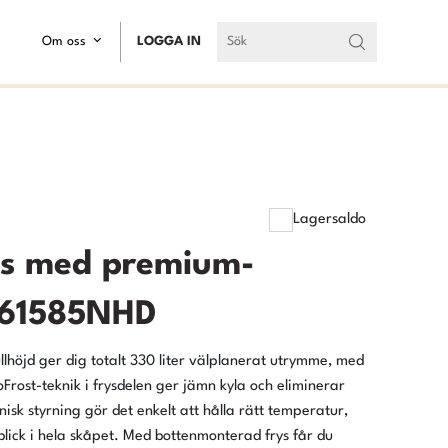
Om oss
LOGGA IN
Lagersaldo
ys med premium-
F61585NHD
llhöjd ger dig totalt 330 liter välplanerat utrymme, med
 NoFrost-teknik i frysdelen ger jämn kyla och eliminerar
isk styrning gör det enkelt att hålla rätt temperatur,
lick i hela skåpet. Med bottenmonterad frys får du