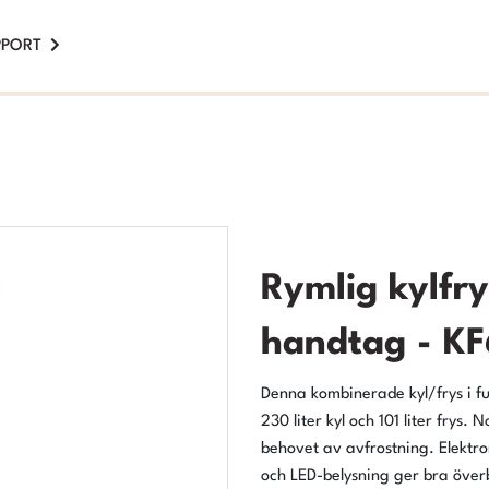
PPORT
Rymlig kylfr
handtag - K
Denna kombinerade kyl/frys i fu
230 liter kyl och 101 liter frys.
behovet av avfrostning. Elektron
och LED-belysning ger bra överb