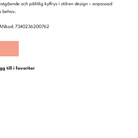
stgående och pålitlig kylfrys i stilren design – anpassad
ANkod: 7340236200762
gg till i favoriter