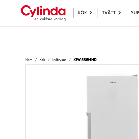
KÖK
TVÄTT
SU
KF61585NHD
Hem
Kök
Kylfrysar