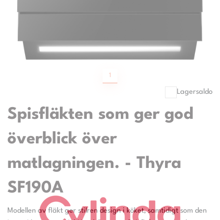
1
Lagersaldo
Spisfläkten som ger god
överblick över
matlagningen. - Thyra
SF190A
Modellen av fläkt ger stilren design i köket, samtidigt som den