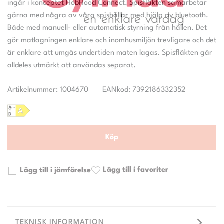
ingår i konceptet HobHood Connect. Spisfläkten samarbetar
gärna med några av våra spishällar med hjälp av bluetooth.
Både med manuell- eller automatisk styrning från hällen. Det
gör matlagningen enklare och inomhusmiljön trevligare och det
är enklare att umgås undertiden maten lagas. Spisfläkten går
Artikelnummer: 1004670
EANkod: 7392186332352
Köp
Lägg till i favoriter
Lägg till i jämförelse
TEKNISK INFORMATION