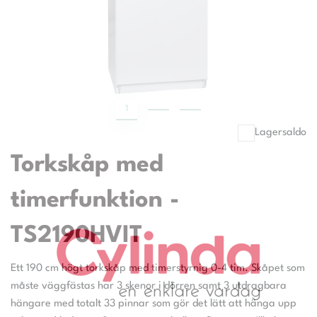
1
2
3
Lagersaldo
Torkskåp med
timerfunktion -
TS2190HVIT
Ett 190 cm högt torkskåp med timerstyrnig 0-4 tim. Skåpet som
måste väggfästas har 3 skenor i dörren samt 3 utdragbara
hängare med totalt 33 pinnar som gör det lätt att hänga upp