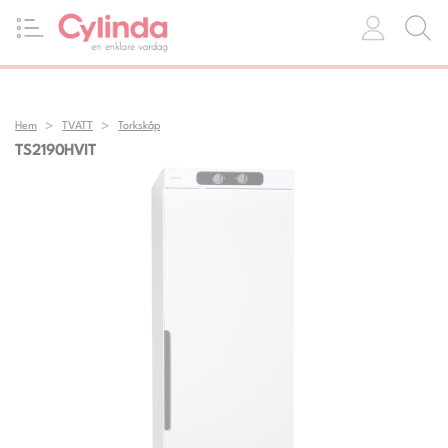
Hem
TVATT
Torkskåp
TS2190HVIT