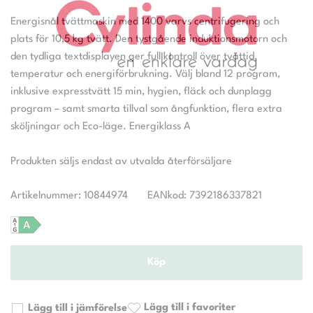
Energisnål tvättmaskin med 1400 varvs centrifugering och
plats för 10,5 kg tvätt. Den tystgående induktionsmotorn och
den tydliga textdisplayen ger full kontroll över tvättid,
temperatur och energiförbrukning. Välj bland 12 program,
inklusive expresstvätt 15 min, hygien, fläck och dunplagg
program – samt smarta tillval som ångfunktion, flera extra
sköljningar och Eco-läge. Energiklass A
Artikelnummer: 10844974
EANkod: 7392186337821
Köp
Lägg till i favoriter
Lägg till i jämförelse