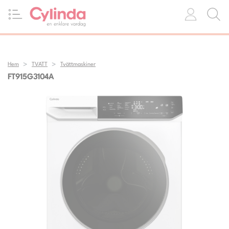
Hem
TVATT
Tvättmaskiner
FT915G3104A