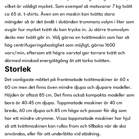
vilket är väldigt mycket. Som exempel så motsvarar 7 kg tvätt
ca 65 st. t-shirts. Även om en maskin kan tvätta stora
mängder så är det ändå i slutändan trummans volym i liter som
avgör hur mycket tvätt du kan trycka in. Ju större trumvolym
desto mer tvätt går in. Välj gärna en tvättmaskin som har så
hög centrifugeringshastighet som möjligt, gärna 1600
varv/min, eftersom ett högre varvtal ger torrare tvätt och
därmed minskad energiåtgång åt att torka tvätten.
Storlek
Det vanligaste måttet på frontmatade tvättmaskiner är 60 x
60 cm men det finns även mindre djupa och djupare modeller.
Höjden är oftast 85 cm. Det finns också kompakta modeller som
bara är 40-45 cm djupa. Toppmatade maskiner är 40 cm
breda, 60 cm djupa och 85 cm höga och passar för dig som
har ett mindre utrymme. Vissa toppmatade maskiner har hjul
så att tvättmaskinen kan rullas fram och tillbaka när de ska
användas, eller för att underlätta vid städning.