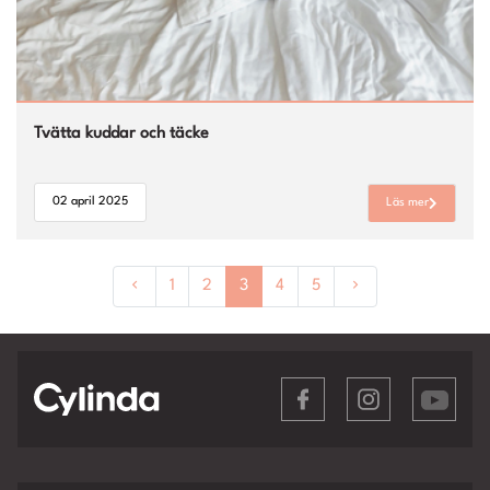
Tvätta kuddar och täcke
02 april 2025
Läs mer
1
2
3
4
5